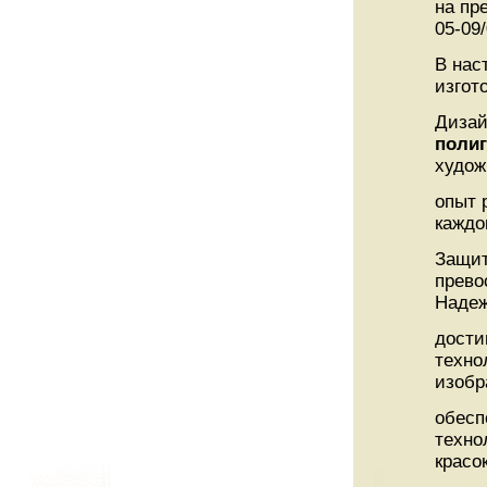
на пр
05-09/
В нас
изгот
Дизай
поли
худож
опыт 
каждо
Защи
прево
Надеж
дости
техно
изобр
обесп
техно
красо