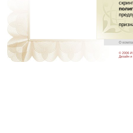
скрин
поли
предп
призн
О комп
© 2006 И
Дизайн и