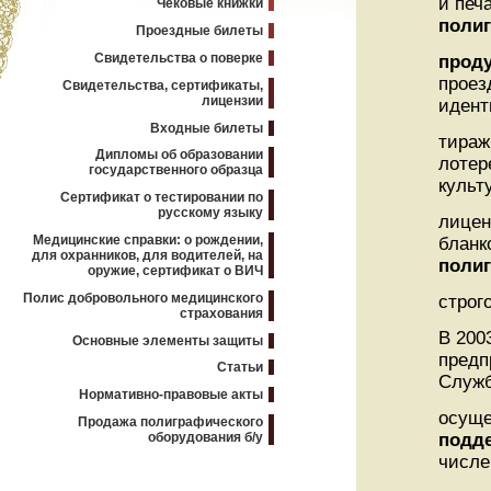
и печ
Чековые книжки
поли
Проездные билеты
Свидетельства о поверке
прод
проез
Свидетельства, сертификаты,
лицензии
идент
Входные билеты
тираж
Дипломы об образовании
лотер
государственного образца
культ
Сертификат о тестировании по
русскому языку
лицен
Медицинские справки: о рождении,
бланк
для охранников, для водителей, на
поли
оружие, сертификат о ВИЧ
Полис добровольного медицинского
строго
страхования
В 200
Основные элементы защиты
предп
Статьи
Служб
Нормативно-правовые акты
осуще
Продажа полиграфического
оборудования б/у
подде
числе