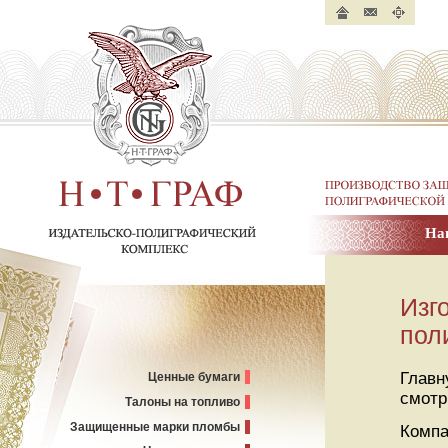
Главная
Контакты
Карта
страница
сайта
Производство защище
полиграфической пр
На
Н. Т. ГРАФ.
Издательско-полиграфический
комплекс
Изг
пол
Главн
Ценные бумаги
смот
Талоны на топливо
Защищенные марки пломбы
Компа