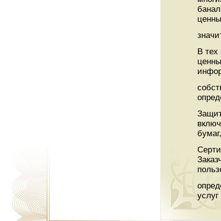
банал
ценны
значи
В тех
ценны
инфор
собст
опред
Защит
включ
бумаг
Серти
Заказ
польз
опред
услуг