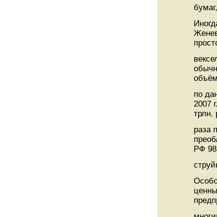
бумаг
Иногд
Женев
прост
вексе
обычн
объём
по да
2007 
трлн.
раза 
преоб
РФ 98
струй
Особо
ценны
предп
многи