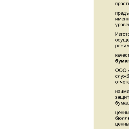
прост
предъ
именн
урове
Изгот
осуще
режим
качес
бума
ООО «
служб
отчет
наиме
защит
бумаг
ценны
бюлле
ценны