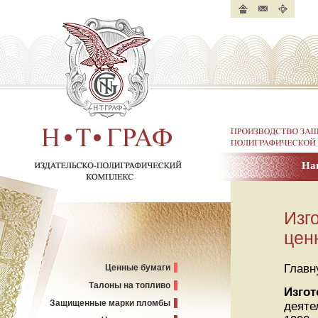
Главная
Контакты
Карта
страница
сайта
Производство защище
полиграфической пр
На
Н. Т. ГРАФ.
Издательско-полиграфический
комплекс
Изг
цен
Главн
Ценные бумаги
Талоны на топливо
Изгот
Защищенные марки пломбы
деяте