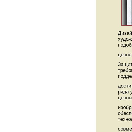
Дизай
худож
подоб
ценно
Защи
требо
подде
дости
ряда 
ценны
изобр
обесп
техно
совме