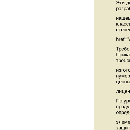
Эти д
разра
нашем
класс
степе
href=
Требо
Прика
требо
изгот
нумер
ценны
лицен
По ур
проду
опред
элеме
защит