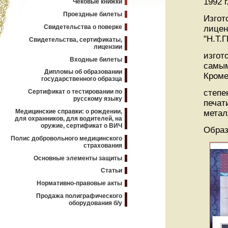
1992 г
Чековые книжки
Проездные билеты
Изгот
Свидетельства о поверке
лицен
"Н.Т.
Свидетельства, сертификаты,
лицензии
изгот
Входные билеты
самым
Дипломы об образовании
Кроме
государственного образца
Сертификат о тестировании по
степе
русскому языку
печат
Медицинские справки: о рождении,
метал
для охранников, для водителей, на
оружие, сертификат о ВИЧ
Образ
Полис добровольного медицинского
страхования
Основные элементы защиты
Статьи
Нормативно-правовые акты
Продажа полиграфического
оборудования б/у