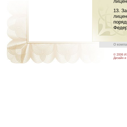
лицен
13. З
лицен
поряд
Федер
О комп
© 2006 И
Дизайн и