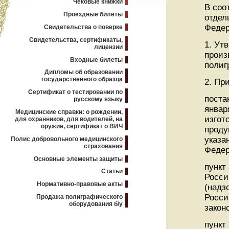
Чековые книжки
В соо
Проездные билеты
отдел
Федер
Свидетельства о поверке
Свидетельства, сертификаты,
1. Ут
лицензии
произ
Входные билеты
полиг
Дипломы об образовании
государственного образца
2. Пр
Сертификат о тестировании по
поста
русскому языку
январ
Медицинские справки: о рождении,
изгот
для охранников, для водителей, на
оружие, сертификат о ВИЧ
проду
указа
Полис добровольного медицинского
страхования
Федера
Основные элементы защиты
пункт
Статьи
Росси
Нормативно-правовые акты
(надз
Росси
Продажа полиграфического
оборудования б/у
закон
пункт