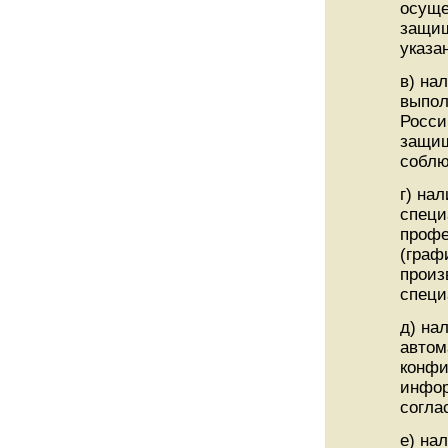
осуще
защищ
указа
в) на
выпол
Росси
защищ
соблю
г) на
специ
профе
(граф
произ
специ
д) на
автом
конфи
инфор
согла
е) на