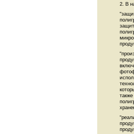
2. В 
"защи
полиг
защит
полиг
микро
проду
"прои
проду
включ
фотоф
испол
техно
котор
также
полиг
хране
"реал
проду
проду