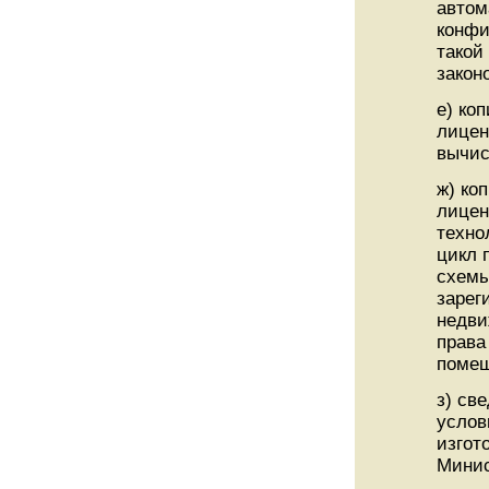
автом
конфи
такой
закон
е) ко
лицен
вычис
ж) ко
лицен
техно
цикл 
схемы
зарег
недви
права
помещ
з) св
услов
изгот
Минис