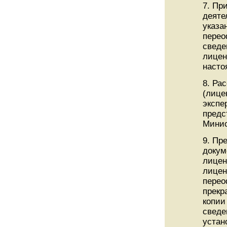
7. Пр
деяте
указа
перео
сведе
лицен
насто
8. Ра
(лице
экспе
предс
Минис
9. Пр
докум
лицен
лицен
перео
прекр
копии
сведе
устан