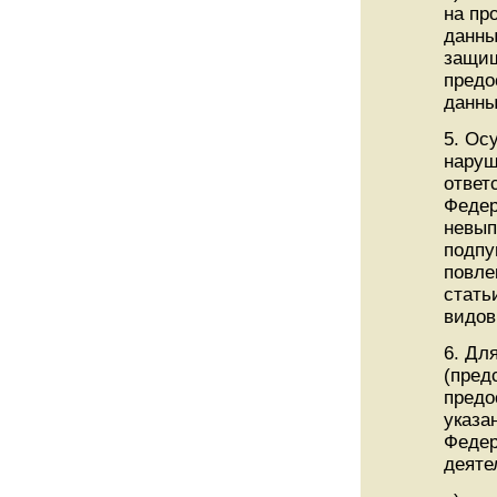
на пр
данны
защищ
предо
данны
5. Ос
наруш
ответ
Федер
невып
подпу
повле
стать
видов
6. Дл
(пред
предо
указа
Федер
деяте