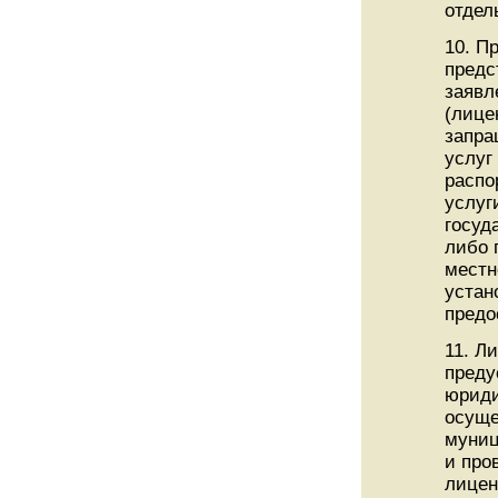
отдел
10. П
предс
заявл
(лице
запра
услуг
распо
услуг
госуд
либо 
местн
устан
предо
11. Л
преду
юриди
осуще
муниц
и про
лицен