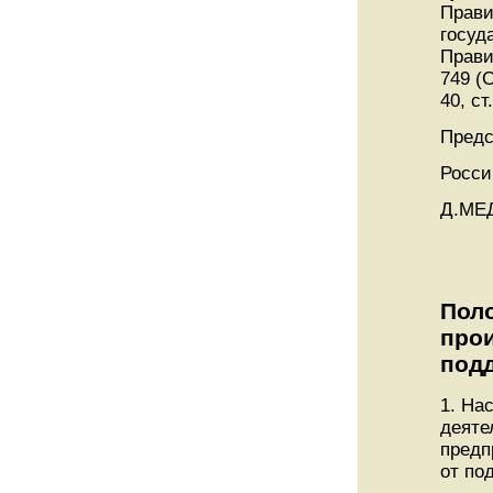
Прави
госуд
Прави
749 (
40, ст
Предс
Росси
Д.МЕ
Поло
прои
под
1. На
деяте
предп
от по