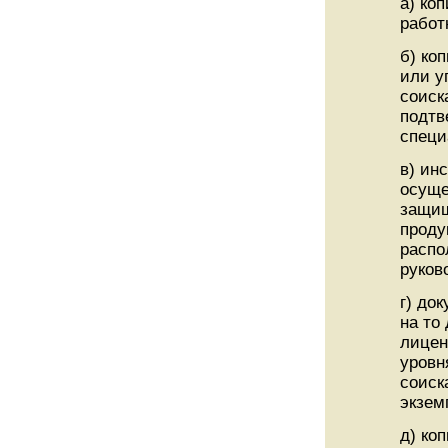
а) ко
работ
б) ко
или у
соиск
подтв
специ
в) ин
осуще
защищ
проду
распо
руков
г) до
на то
лицен
уровн
соиск
экзем
д) ко