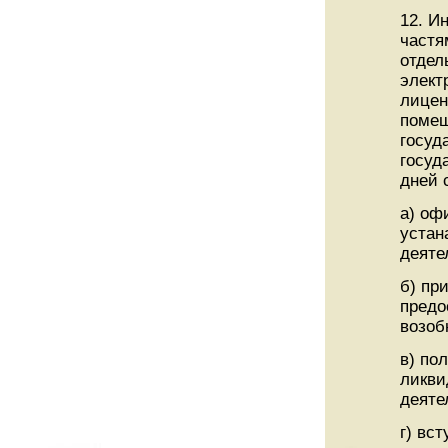
12. И
частя
отдел
элект
лицен
помещ
госуд
госуд
дней 
а) оф
устан
деяте
б) пр
предо
возоб
в) по
ликви
деяте
г) вс