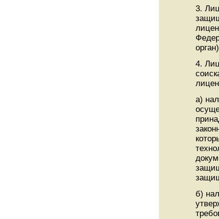
3. Ли
защищ
лицен
Федер
орган)
4. Ли
соиск
лицен
а) на
осуще
прина
закон
котор
техно
докум
защищ
защищ
б) на
утвер
требо