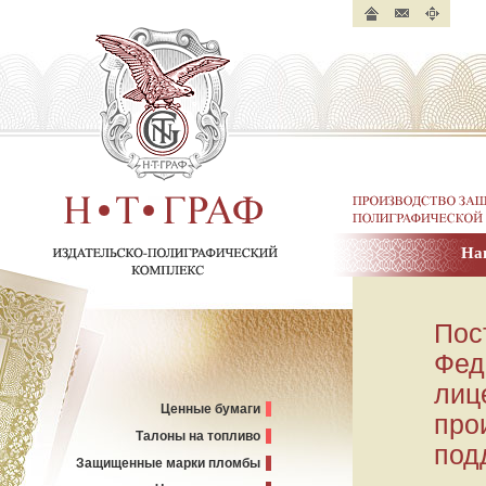
Главная
Контакты
Карта
страница
сайта
Производство защище
полиграфической пр
На
Н. Т. ГРАФ.
Издательско-полиграфический
комплекс
Пос
Фед
лиц
Ценные бумаги
про
Талоны на топливо
под
Защищенные марки пломбы